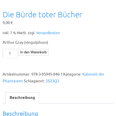
Die Bürde toter Bücher
9,00
€
inkl. 7 % MwSt.
zzgl.
Versandkosten
Arthur Gray (»Ingulphus«)
Die
In den Warenkorb
Bürde
toter
Bücher
Artikelnummer:
978-3-95945-046-1
Kategorie:
Kabinett der
Menge
Phantasten
Schlagwort:
2023Q2
Beschreibung
Beschreibung