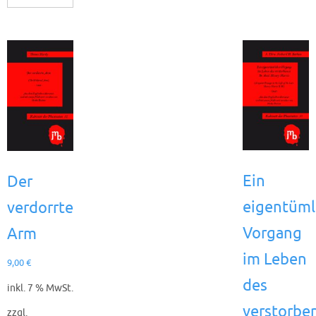
Ein
Der
eigentüml
verdorrte
Vorgang
Arm
im Leben
9,00
€
des
inkl. 7 % MwSt.
verstorbe
zzgl.