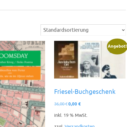
Angebot!
Friesel-Buchgeschenk
Ursprünglicher
Aktueller
36,00
€
0,00
€
Preis
Preis
inkl. 19 % MwSt.
war:
ist:
36,00 €
0,00 €.
zzgl.
Versandkosten