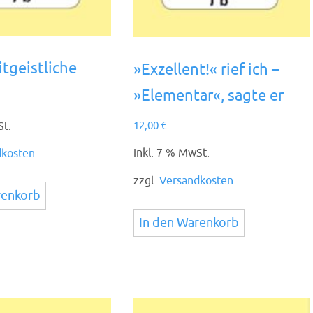
tgeistliche
»Exzellent!« rief ich –
»Elementar«, sagte er
St.
12,00
€
inkl. 7 % MwSt.
dkosten
zzgl.
Versandkosten
renkorb
In den Warenkorb