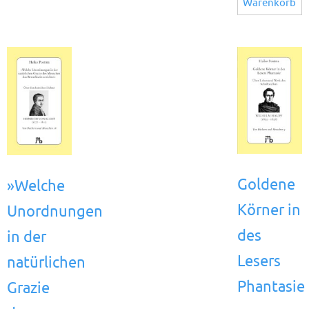
Warenkorb
Goldene
»Welche
Körner in
Unordnungen
des
in der
Lesers
natürlichen
Phantasie
Grazie