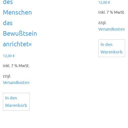
des
12,00
€
Menschen
inkl. 7 % MwSt.
das
zzgl.
Versandkosten
Bewußtsein
anrichtet«
In den
Warenkorb
12,00
€
inkl. 7 % MwSt.
zzgl.
Versandkosten
In den
Warenkorb