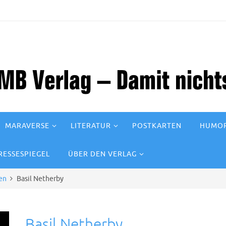
MARAVERSE
LITERATUR
POSTKARTEN
HUMOR
RESSESPIEGEL
ÜBER DEN VERLAG
en
Basil Netherby
Basil Netherby